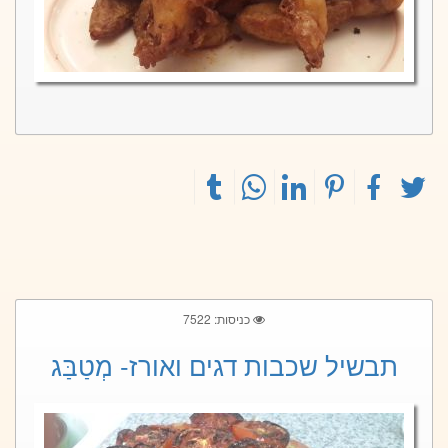
כניסות: 7522
תבשיל שכבות דגים ואורז- מְטַבַּג