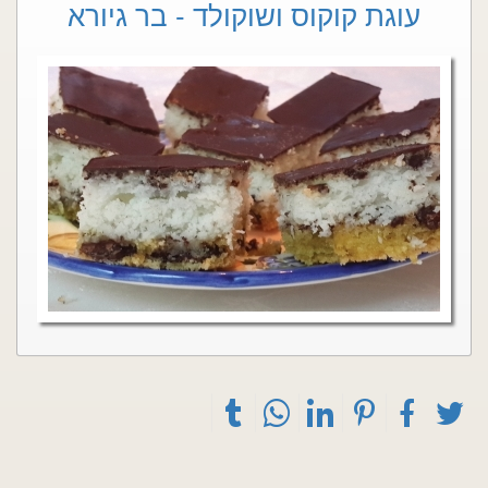
עוגת קוקוס ושוקולד - בר גיורא